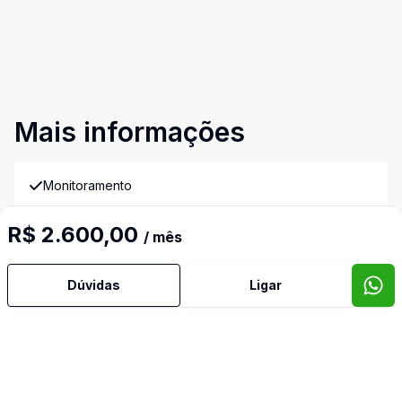
Mais informações
Monitoramento
Video do imóvel
R$ 2.600,00
/ mês
Imóveis semelhantes
Confira imóveis semelhantes
Dúvidas
Ligar
Cód:
163057
Comparar
Có