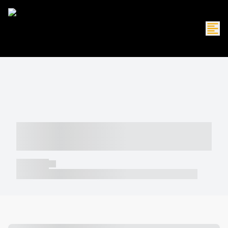
----- ----- -- ------ ---- ---- -- ----- -----
----- --- ------
----- -----
----- ----- -- ------ ---- ---- -- ----- ----- ----- --- ------