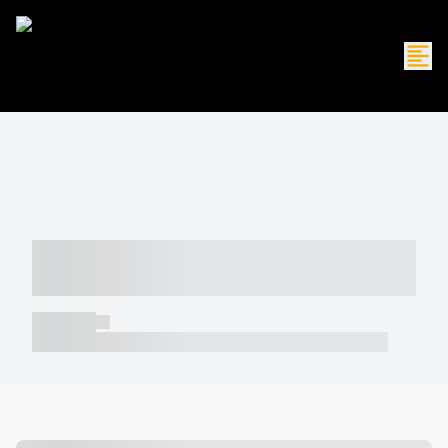
----- ----- -- ------ ---- ---- -- ----- -----
----- --- ------
----- -----
----- ----- -- ------ ---- ---- -- ----- ----- ----- --- ------