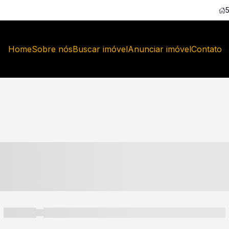
Home
Sobre nós
Buscar imóvel
Anunciar imóvel
Contato
----- ---- ---- -- ----
----- -----
----- ----- -- ------ ---- ---- -- ----- ----- ----- --- ------