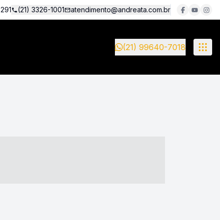
5291
(21) 3326-1001
atendimento@andreata.com.br
(21) 99640-7018
- ----- ----- --