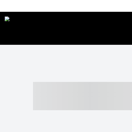
----- ----- -- -
- ------