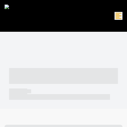
----- ----- -- ------ ---- ---- -- ----- -----
----- --- ------
----- -----
----- ----- -- ------ ---- ---- -- ----- ----- ----- --- ------