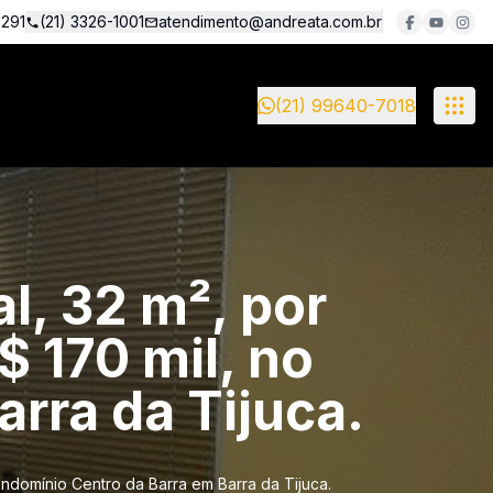
5291
(21) 3326-1001
atendimento@andreata.com.br
(21) 99640-7018
l, 32 m², por
$ 170 mil, no
rra da Tijuca.
ondomínio Centro da Barra em Barra da Tijuca.