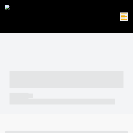
----- ----- -- ------ ---- ---- -- ----- -----
----- --- ------
----- -----
----- ----- -- ------ ---- ---- -- ----- ----- ----- --- ------