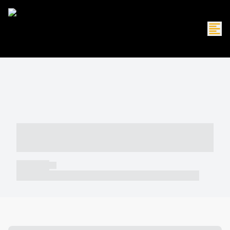
----- ----- -- ------ ---- ---- -- ----- -----
----- --- ------
----- -----
----- ----- -- ------ ---- ---- -- ----- ----- ----- --- ------