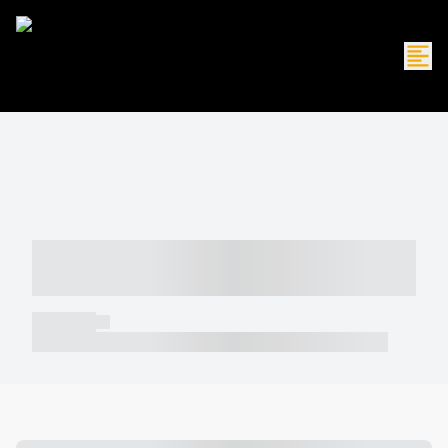
----- ----- -- ------ ---- ---- -- ----- -----
----- --- ------
----- -----
----- ----- -- ------ ---- ---- -- ----- ----- ----- --- ------