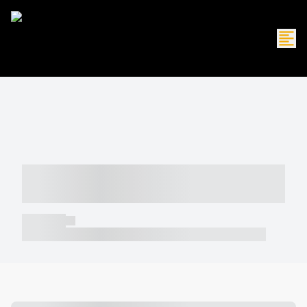
----- ----- -- ------ ---- ---- -- ----- -----
----- --- ------
----- -----
----- ----- -- ------ ---- ---- -- ----- ----- ----- --- ------