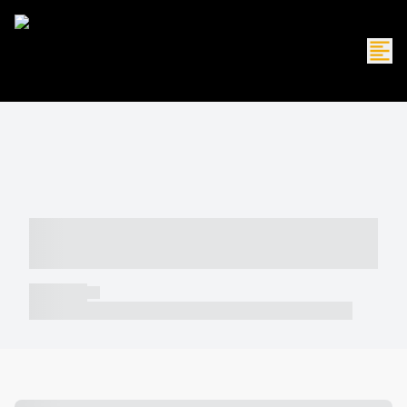
----- ----- -- ------ ---- ---- -- ----- -----
----- --- ------
----- -----
----- ----- -- ------ ---- ---- -- ----- ----- ----- --- ------