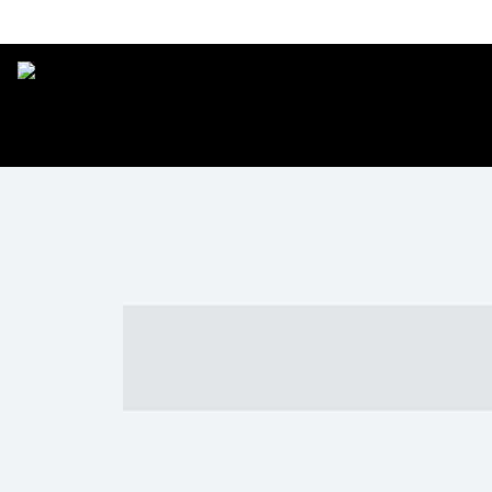
----- ----- -- -
- ------