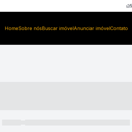
Home
Sobre nós
Buscar imóvel
Anunciar imóvel
Contato
----- ---- ---- -- ----
----- -----
----- ----- -- ------ ---- ---- -- ----- ----- ----- --- ------