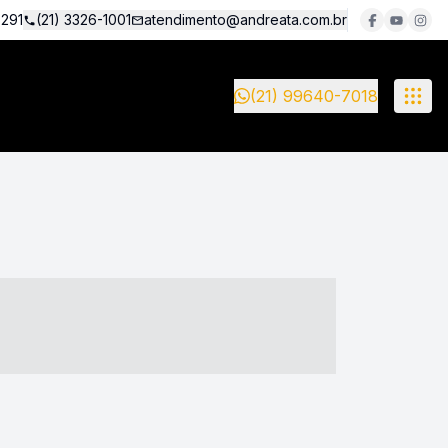
5291
(21) 3326-1001
atendimento@andreata.com.br
(21) 99640-7018
- ----- ----- --