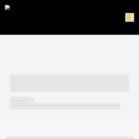
----- ----- -- ------ ---- ---- -- ----- -----
----- --- ------
----- -----
----- ----- -- ------ ---- ---- -- ----- ----- ----- --- ------