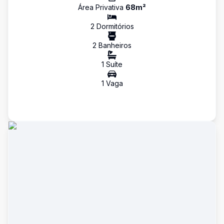
Área Privativa
68
m²
2
Dormitório
s
2
Banheiro
s
1
Suíte
1
Vaga