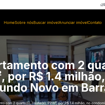
Home
Sobre nós
Buscar imóvel
Anunciar imóvel
Contato
tamento com 2 quar
², por R$ 1.4 milhão
ndo Novo em Barra
o com 2 quarto(s), 1 suíte(s), 72 m², por R$ 1.4 milhão, no condo