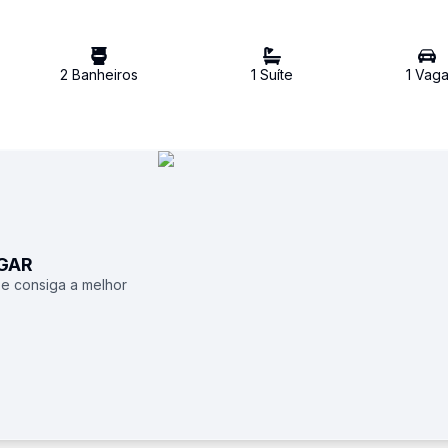
2
Banheiro
s
1
Suíte
1
Vag
UGAR
 e consiga a melhor