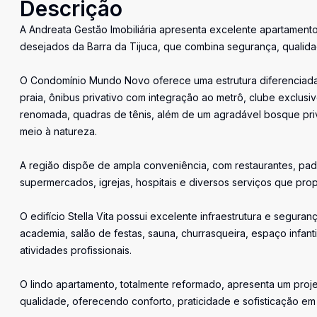
Descrição
A Andreata Gestão Imobiliária apresenta excelente apartamen
desejados da Barra da Tijuca, que combina segurança, qualidade
O Condomínio Mundo Novo oferece uma estrutura diferenciada
praia, ônibus privativo com integração ao metrô, clube exclusi
renomada, quadras de tênis, além de um agradável bosque priv
meio à natureza.
A região dispõe de ampla conveniência, com restaurantes, padari
supermercados, igrejas, hospitais e diversos serviços que prop
O edifício Stella Vita possui excelente infraestrutura e segura
academia, salão de festas, sauna, churrasqueira, espaço infa
atividades profissionais.
O lindo apartamento, totalmente reformado, apresenta um proj
qualidade, oferecendo conforto, praticidade e sofisticação em