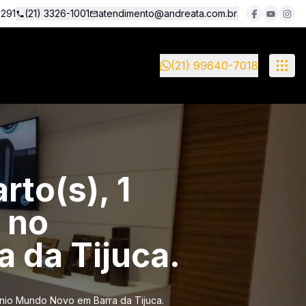
5291
(21) 3326-1001
atendimento@andreata.com.br
(21) 99640-7018
to(s), 1
, no
 da Tijuca.
mínio Mundo Novo em Barra da Tijuca.