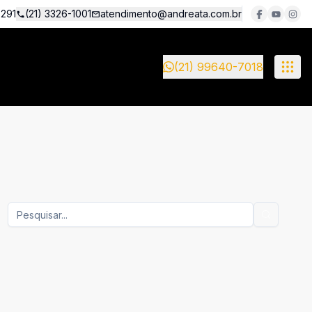
5291
(21) 3326-1001
atendimento@andreata.com.br
(21) 99640-7018