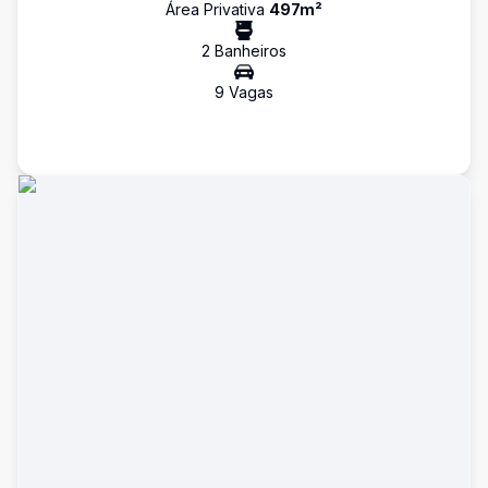
Área Privativa
497
m²
2
Banheiro
s
9
Vaga
s