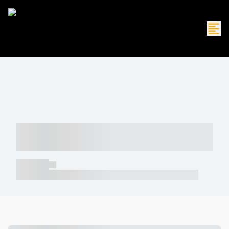
----- ----- -- ------ ---- ---- -- ----- -----
----- --- ------
----- -----
----- ----- -- ------ ---- ---- -- ----- ----- ----- --- ------