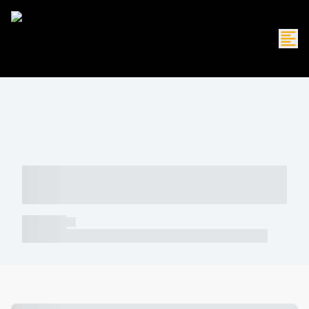
----- ----- -- ------ ---- ---- -- ----- -----
----- --- ------
----- -----
----- ----- -- ------ ---- ---- -- ----- ----- ----- --- ------