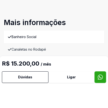
Mais informações
Banheiro Social
Canaletas no Rodapé
Copa
R$ 15.200,00
/ mês
Forro
Dúvidas
Ligar
Monitoramento
Vigia Interno