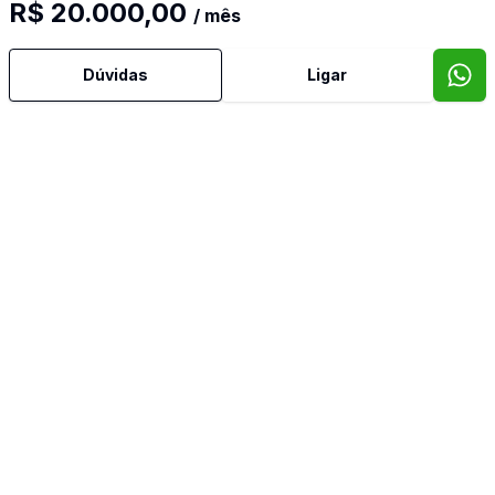
R$ 20.000,00
/ mês
Dúvidas
Ligar
Cód:
1150
Comparar
Có
Ban
2
229
m²