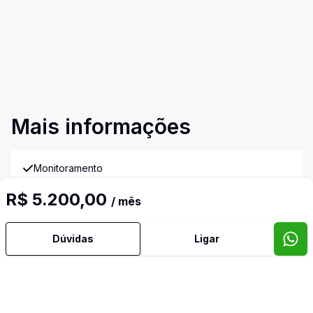
Mais informações
Monitoramento
Video do imóvel
R$ 5.200,00
/ mês
Imóveis semelhantes
Dúvidas
Ligar
Confira imóveis semelhantes
Cód:
163028
Comparar
Có