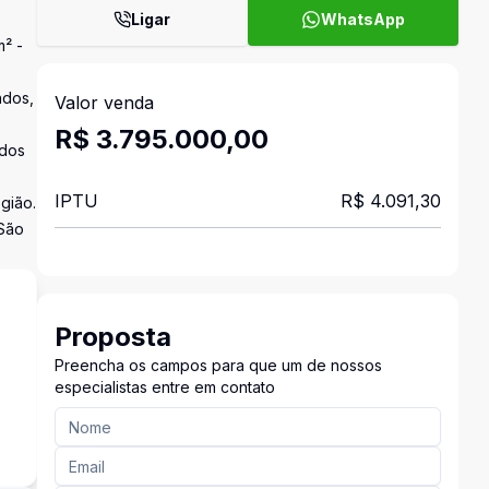
Ligar
WhatsApp
m² -
ndos,
Valor venda
R$ 3.795.000,00
odos
IPTU
R$ 4.091,30
egião.
 São
Proposta
Preencha os campos para que um de nossos
especialistas entre em contato
s