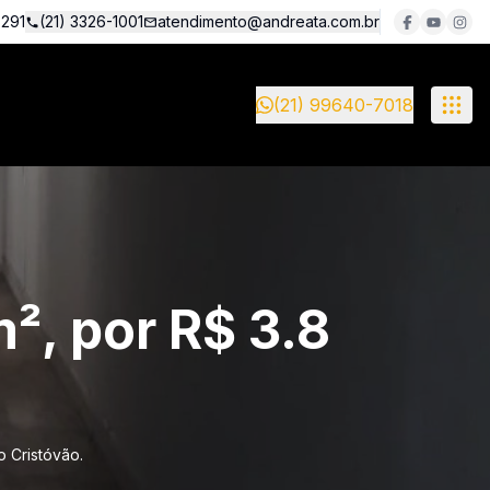
5291
(21) 3326-1001
atendimento@andreata.com.br
(21) 99640-7018
², por R$ 3.8
 Cristóvão.