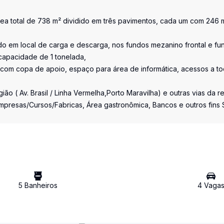
rea total de 738 m² dividido em três pavimentos, cada um com 246 
do em local de carga e descarga, nos fundos mezanino frontal e fu
capacidade de 1 tonelada,
o com copa de apoio, espaço para área de informática, acessos a t
ão ( Av. Brasil / Linha Vermelha,Porto Maravilha) e outras vias da r
/ Empresas/Cursos/Fabricas, Área gastronômica, Bancos e outros fins
5
Banheiro
s
4
Vaga