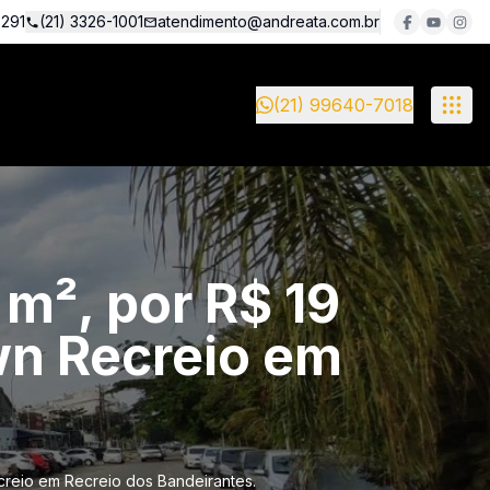
5291
(21) 3326-1001
atendimento@andreata.com.br
(21) 99640-7018
m², por R$ 19
n Recreio em
reio em Recreio dos Bandeirantes.