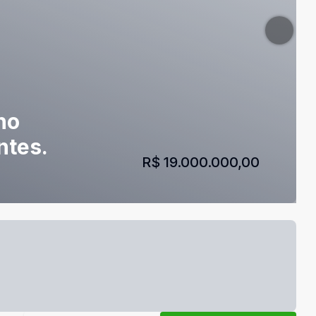
no
ntes.
R$ 19.000.000,00