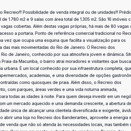
o Recreio!!! Possibilidade de venda integral ou de unidades!!! Prédi
 de 1.780 m2 e 9 salas com área total de 1.305 m2. São 16 imóveis 
 5 vagas cobertas. Além destas vagas próprias, há mais de 80 vagas
acesso a portaria. Ponto de referência comercial tradicional no Recr
ma vez que ocupa uma esquina que facilita a visualização para os
ma das mais movimentadas do Rio de Janeiro. O Recreio dos
 Rio de Janeiro, conhecido por sua atmosfera jovem e dinâmica. Si
a Praia da Macumba, o bairro atrai moradores e visitantes que busc
 urbana. É um local conhecido por sua infraestrutura completa, qu
o supermercados, academias, e uma diversidade de opções gastronô
ontraídas como quiosques de praia. Além disso, o Recreio dos
ento, com parques, áreas verdes e uma vida noturna animada,
para todas as idades à noite. Para quem deseja investir em um neg
 Com um mercado aquecido e uma demanda crescente, a abertura d
ade única de alcançar uma clientela diversificada e exigente, ávid
 abrir uma loja no Recreio dos Bandeirantes, aproveite a energia 
o de venda que não só atenda às necessidades locais, mas também 