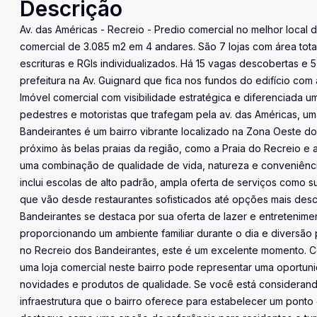
Descrição
Av. das Américas - Recreio - Predio comercial no melhor local d
comercial de 3.085 m2 em 4 andares. São 7 lojas com área total
escrituras e RGIs individualizados. Há 15 vagas descobertas e
prefeitura na Av. Guignard que fica nos fundos do edifício com 
Imóvel comercial com visibilidade estratégica e diferenciada u
pedestres e motoristas que trafegam pela av. das Américas, u
Bandeirantes é um bairro vibrante localizado na Zona Oeste do
próximo às belas praias da região, como a Praia do Recreio e 
uma combinação de qualidade de vida, natureza e conveniência
inclui escolas de alto padrão, ampla oferta de serviços com
que vão desde restaurantes sofisticados até opções mais desc
Bandeirantes se destaca por sua oferta de lazer e entretenim
proporcionando um ambiente familiar durante o dia e diversão 
no Recreio dos Bandeirantes, este é um excelente momento.
uma loja comercial neste bairro pode representar uma oportunid
novidades e produtos de qualidade. Se você está considerando
infraestrutura que o bairro oferece para estabelecer um pont