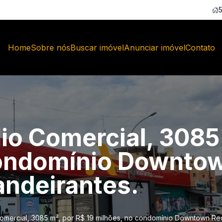
Home
Sobre nós
Buscar imóvel
Anunciar imóvel
Contato
io Comercial, 3085 
condomínio Downtow
andeirantes.
mercial, 3085 m², por R$ 19 milhões, no condomínio Downtown Rec