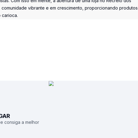
stas. Com isso em mente, a abertura de uma loja no Recreio dos
a comunidade vibrante e em crescimento, proporcionando produtos
 carioca.
UGAR
 e consiga a melhor