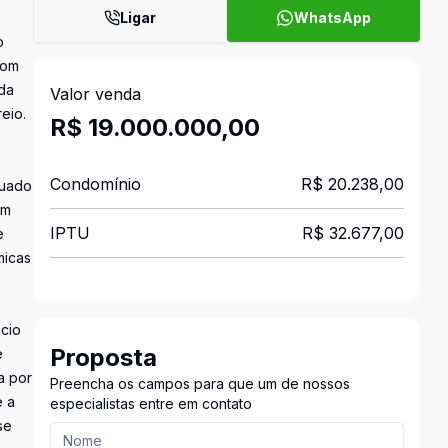
Ligar
WhatsApp
o
com
 da
Valor venda
eio.
R$ 19.000.000,00
Condomínio
R$ 20.238,00
tuado
am
IPTU
R$ 32.677,00
e
micas
ócio
Proposta
e
a por
Preencha os campos para que um de nossos
e a
especialistas entre em contato
se