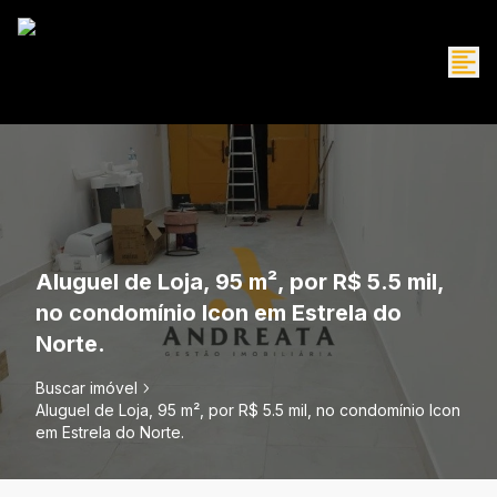
Aluguel de Loja, 95 m², por R$ 5.5 mil,
no condomínio Icon em Estrela do
Norte.
Buscar imóvel
Aluguel de Loja, 95 m², por R$ 5.5 mil, no condomínio Icon
em Estrela do Norte.