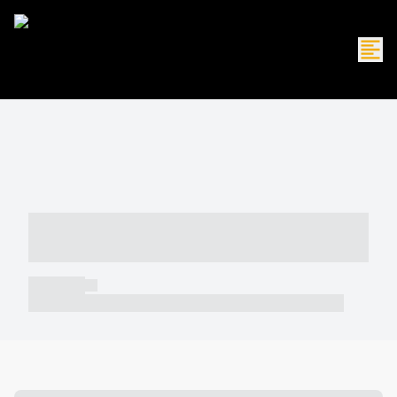
----- ----- -- ------ ---- ---- -- ----- -----
----- --- ------
----- -----
----- ----- -- ------ ---- ---- -- ----- ----- ----- --- ------