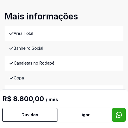
Mais informações
Area Total
Banheiro Social
Canaletas no Rodapé
Copa
Vigia Externo
R$ 8.800,00
/ mês
Video do imóvel
Imóveis semelhantes
Dúvidas
Ligar
Confira imóveis semelhantes