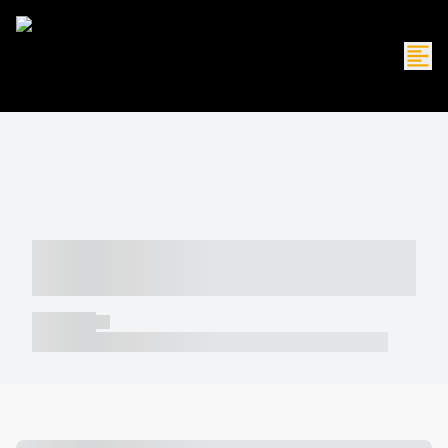
----- ----- -- ------ ---- ---- -- ----- -----
----- --- ------
----- -----
----- ----- -- ------ ---- ---- -- ----- ----- ----- --- ------