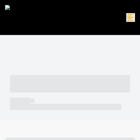
----- ----- -- ------ ---- ---- -- ----- -----
----- --- ------
----- -----
----- ----- -- ------ ---- ---- -- ----- ----- ----- --- ------