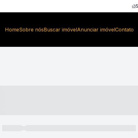
Home
Sobre nós
Buscar imóvel
Anunciar imóvel
Contato
----- ---- ---- -- ----
----- -----
----- ----- -- ------ ---- ---- -- ----- ----- ----- --- ------