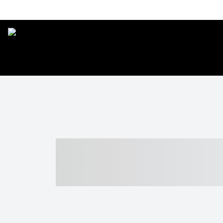
----- ----- -- -
- ------