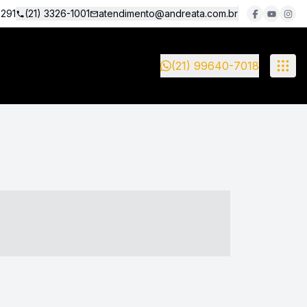
5291
(21) 3326-1001
atendimento@andreata.com.br
(21) 99640-7018
- ----- ----- --