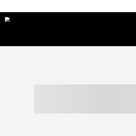
----- ----- -- -
- ------