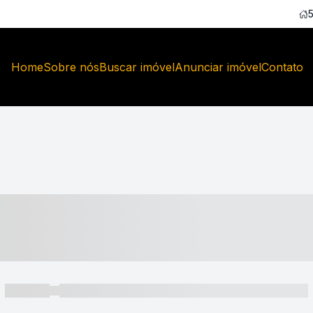
Home
Sobre nós
Buscar imóvel
Anunciar imóvel
Contato
----- ---- ---- -- ----
----- -----
----- ----- -- ------ ---- ---- -- ----- ----- ----- --- ------