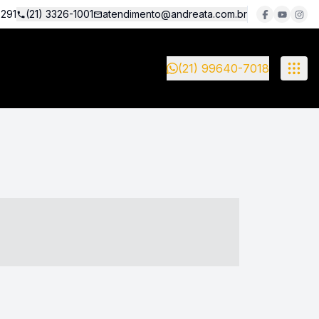
5291
(21) 3326-1001
atendimento@andreata.com.br
(21) 99640-7018
- ----- ----- --