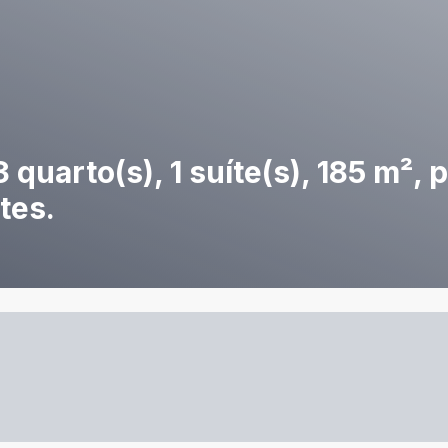
uarto(s), 1 suíte(s), 185 m², p
tes.