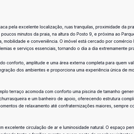
ca pela excelente localização, ruas tranquilas, proximidade da pra
a poucos minutos da praia, na altura do Posto 9, e próxima ao Parqu
za, mobilidade e conveniência. O imóvel está cercado por comércio 
emias e serviços essenciais, tornando o dia a dia extremamente prá
indo conforto, amplitude e uma área externa completa para quem val
ntegração dos ambientes e proporciona uma experiência única de mo
amplo terraço acomoda com conforto uma piscina de tamanho gener
 churrasqueira e um banheiro de apoio, oferecendo estrutura compl
 momentos de relaxamento até confraternizações maiores, sempre c
om excelente circulação de ar e luminosidade natural. O espaço per