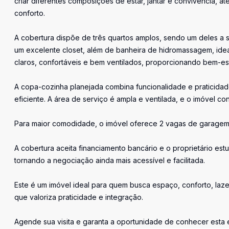
criar diferentes composições de estar, jantar e convivência, a
conforto.
A cobertura dispõe de três quartos amplos, sendo um deles a 
um excelente closet, além de banheira de hidromassagem, idea
claros, confortáveis e bem ventilados, proporcionando bem-e
A copa-cozinha planejada combina funcionalidade e praticida
eficiente. A área de serviço é ampla e ventilada, e o imóvel
Para maior comodidade, o imóvel oferece 2 vagas de garagem, 
A cobertura aceita financiamento bancário e o proprietário e
tornando a negociação ainda mais acessível e facilitada.
Este é um imóvel ideal para quem busca espaço, conforto, lazer 
que valoriza praticidade e integração.
Agende sua visita e garanta a oportunidade de conhecer esta 