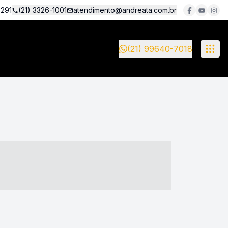
5291
(21) 3326-1001
atendimento@andreata.com.br
(21) 99640-7018
- ----- ----- --