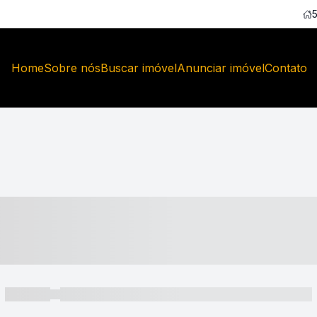
Home
Sobre nós
Buscar imóvel
Anunciar imóvel
Contato
----- ---- ---- -- ----
----- -----
----- ----- -- ------ ---- ---- -- ----- ----- ----- --- ------