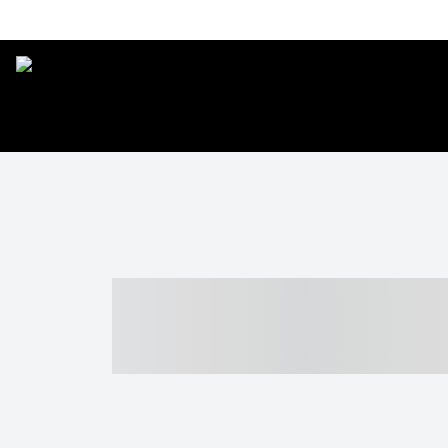
----- ----- -- -
- ------