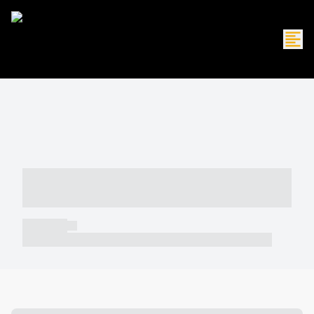
----- ----- -- ------ ---- ---- -- ----- -----
----- --- ------
----- -----
----- ----- -- ------ ---- ---- -- ----- ----- ----- --- ------