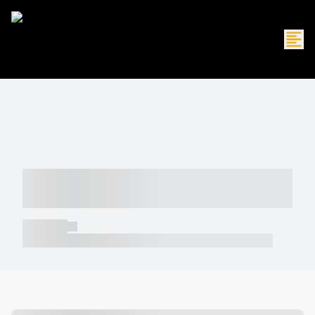
----- ----- -- ------ ---- ---- -- ----- -----
----- --- ------
----- -----
----- ----- -- ------ ---- ---- -- ----- ----- ----- --- ------