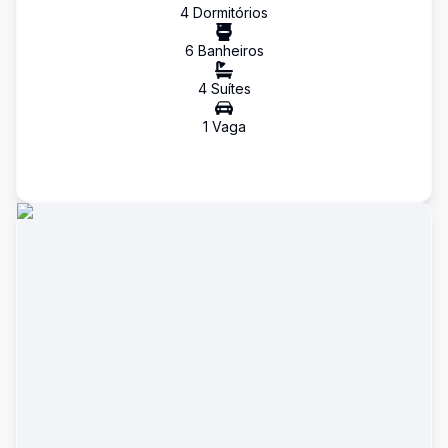
4
Dormitório
s
6
Banheiro
s
4
Suíte
s
1
Vaga