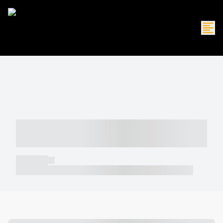
----- ----- -- ------ ---- ---- -- ----- -----
----- --- ------
----- -----
----- ----- -- ------ ---- ---- -- ----- ----- ----- --- ------