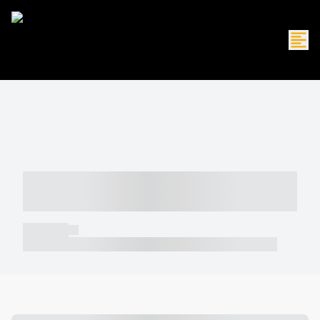
----- ----- -- ------ ---- ---- -- ----- -----
----- --- ------
----- -----
----- ----- -- ------ ---- ---- -- ----- ----- ----- --- ------