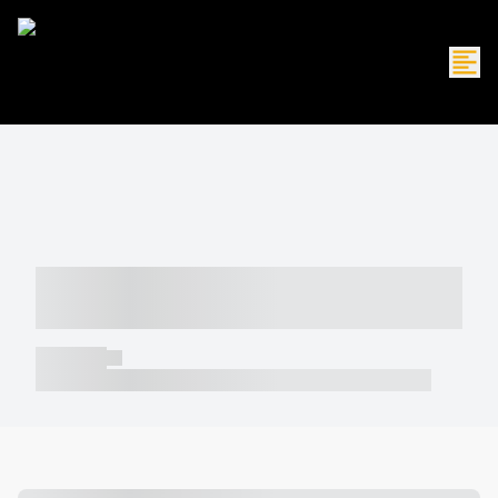
----- ----- -- ------ ---- ---- -- ----- -----
----- --- ------
----- -----
----- ----- -- ------ ---- ---- -- ----- ----- ----- --- ------