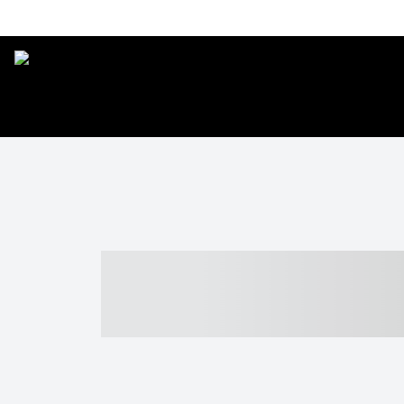
----- ----- -- -
- ------