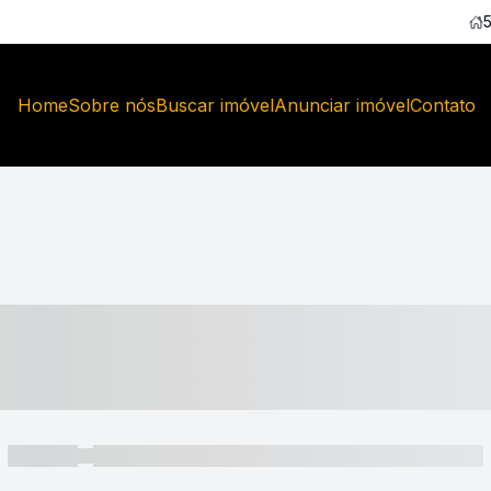
Home
Sobre nós
Buscar imóvel
Anunciar imóvel
Contato
----- ---- ---- -- ----
----- -----
----- ----- -- ------ ---- ---- -- ----- ----- ----- --- ------