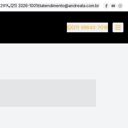
5291
(21) 3326-1001
atendimento@andreata.com.br
(21) 99640-7018
- ----- ----- --