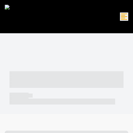
----- ----- -- ------ ---- ---- -- ----- -----
----- --- ------
----- -----
----- ----- -- ------ ---- ---- -- ----- ----- ----- --- ------