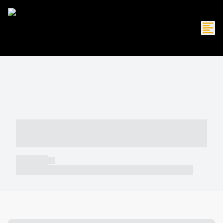
----- ----- -- ------ ---- ---- -- ----- -----
----- --- ------
----- -----
----- ----- -- ------ ---- ---- -- ----- ----- ----- --- ------