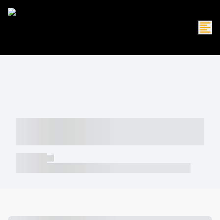
----- ----- -- ------ ---- ---- -- ----- -----
----- --- ------
----- -----
----- ----- -- ------ ---- ---- -- ----- ----- ----- --- ------