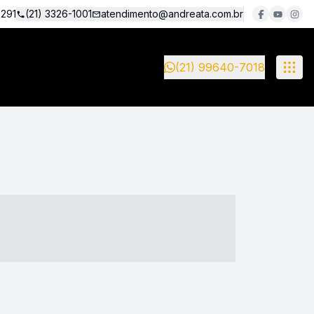
5291
(21) 3326-1001
atendimento@andreata.com.br
(21) 99640-7018
- ----- ----- --