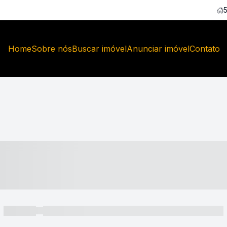
Home
Sobre nós
Buscar imóvel
Anunciar imóvel
Contato
----- ---- ---- -- ----
----- -----
----- ----- -- ------ ---- ---- -- ----- ----- ----- --- ------