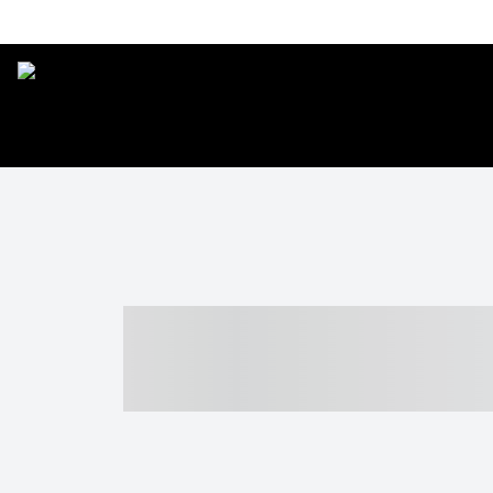
----- ----- -- -
- ------