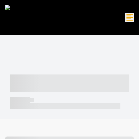
----- ----- -- ------ ---- ---- -- ----- -----
----- --- ------
----- -----
----- ----- -- ------ ---- ---- -- ----- ----- ----- --- ------