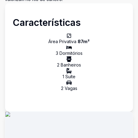
Características
Área Privativa
87
m²
3
Dormitório
s
2
Banheiro
s
1
Suíte
2
Vaga
s