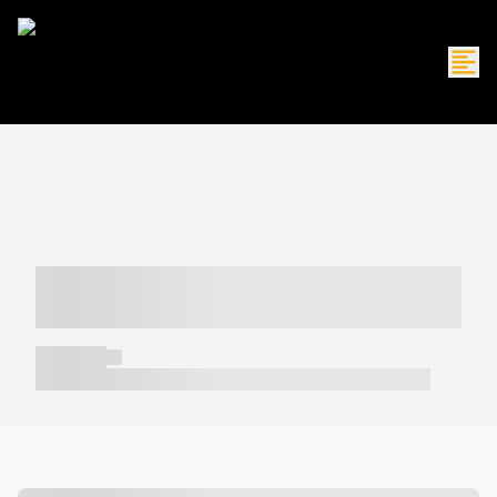
----- ----- -- ------ ---- ---- -- ----- -----
----- --- ------
----- -----
----- ----- -- ------ ---- ---- -- ----- ----- ----- --- ------