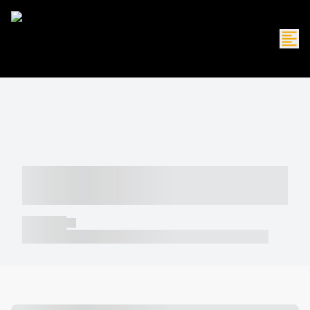
----- ----- -- ------ ---- ---- -- ----- -----
----- --- ------
----- -----
----- ----- -- ------ ---- ---- -- ----- ----- ----- --- ------