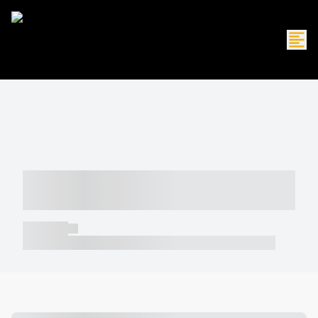
----- ----- -- ------ ---- ---- -- ----- -----
----- --- ------
----- -----
----- ----- -- ------ ---- ---- -- ----- ----- ----- --- ------