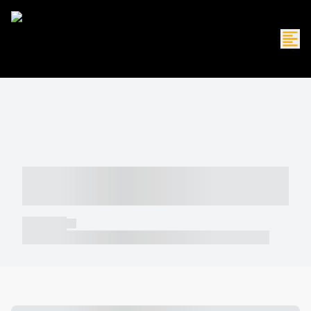
----- ----- -- ------ ---- ---- -- ----- -----
----- --- ------
----- -----
----- ----- -- ------ ---- ---- -- ----- ----- ----- --- ------